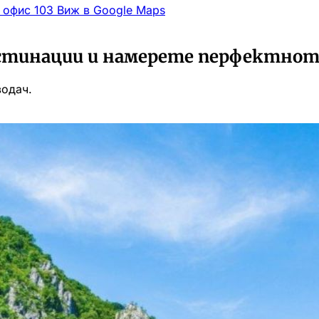
, офис 103
Виж в Google Maps
стинации и намерете перфектното
водач.