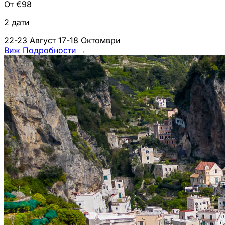
От €98
2 дати
22-23 Август
17-18 Октомври
Виж Подробности
→