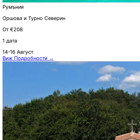
Румъния
Оршова и Турно Северин
От €208
1 дата
14-16 Август
Виж Подробности
→