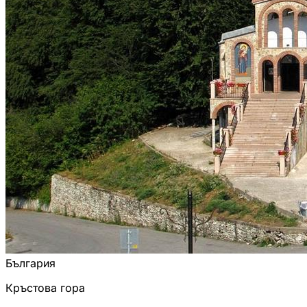
България
Кръстова гора