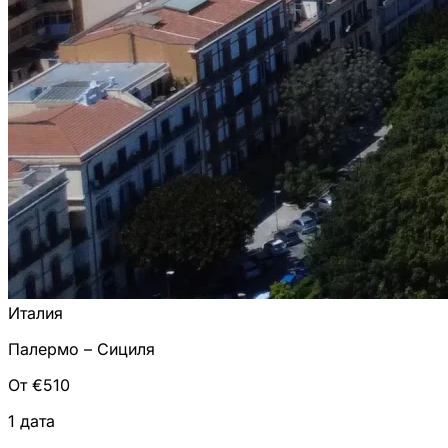
Италия
Палермо – Сициля
От €510
1 дата