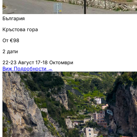
България
Кръстова гора
От €98
2 дати
22-23 Август
17-18 Октомври
Виж Подробности
→