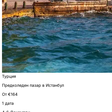
Турция
Предколеден пазар в Истанбул
От €164
1 дата