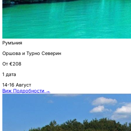
Румъния
Оршова и Турно Северин
От €208
1 дата
14-16 Август
Виж Подробности
→