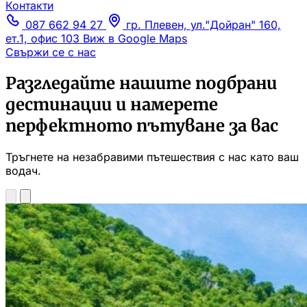
Контакти
087 662 94 27
гр. Плевен, ул."Дойран" 160,
ет.1, офис 103
Виж в Google Maps
Свържи се с нас
Разгледайте нашите подбрани
дестинации и намерете
перфектното пътуване за вас
Тръгнете на незабравими пътешествия с нас като ваш
водач.