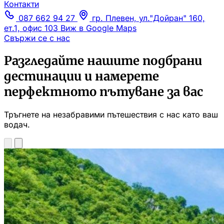
Контакти
087 662 94 27
гр. Плевен, ул."Дойран" 160,
ет.1, офис 103
Виж в Google Maps
Свържи се с нас
Разгледайте нашите подбрани
дестинации и намерете
перфектното пътуване за вас
Тръгнете на незабравими пътешествия с нас като ваш
водач.