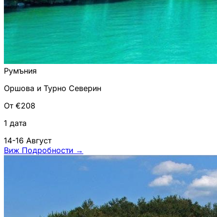
Румъния
Оршова и Турно Северин
От €208
1 дата
14-16 Август
Виж Подробности
→