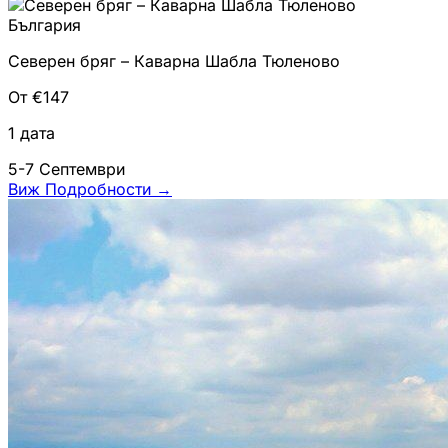
България
Северен бряг – Каварна Шабла Тюленово
От €147
1 дата
5-7 Септември
Виж Подробности
→