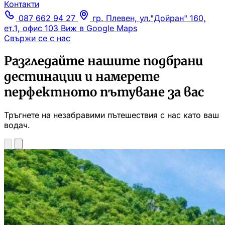
Контакти
087 662 94 27
гр. Плевен, ул."Дойран" 160,
ет.1, офис 103
Виж в Google Maps
Свържи се с нас
Разгледайте нашите подбрани
дестинации и намерете
перфектното пътуване за вас
Тръгнете на незабравими пътешествия с нас като ваш
водач.