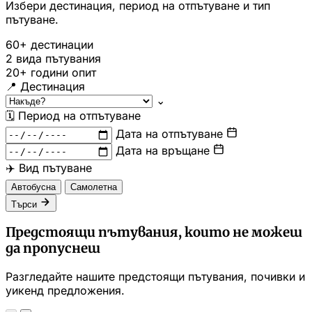
Избери дестинация, период на отпътуване и тип
пътуване.
60+
дестинации
2
вида пътувания
20+
години опит
📍
Дестинация
⌄
🗓
Период на отпътуване
Дата на отпътуване
Дата на връщане
✈️
Вид пътуване
Автобусна
Самолетна
Търси
Предстоящи пътувания, които не можеш
да пропуснеш
Разгледайте нашите предстоящи пътувания, почивки и
уикенд предложения.