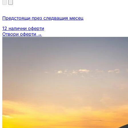
Предстоящи през следващия месец
12
налични оферти
Отвори оферти
→