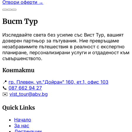
Отвори оферти
→
Вист Тур
Изследвайте света без усилие със Вист Тур, вашият
доверен партньор за пътувания. Ние превръщаме
незабравимите пътешествия в реалност с експертно
планиране, персонализирани услуги и отдаденост към
съвършенството.
Контакти
📍
гр. Плевен, ул."Дойран" 160, ет.1, офис 103
📞
087 662 94 27
✉️
vist_tour@abv.bg
Quick Links
Начало
За нас
Дестинации