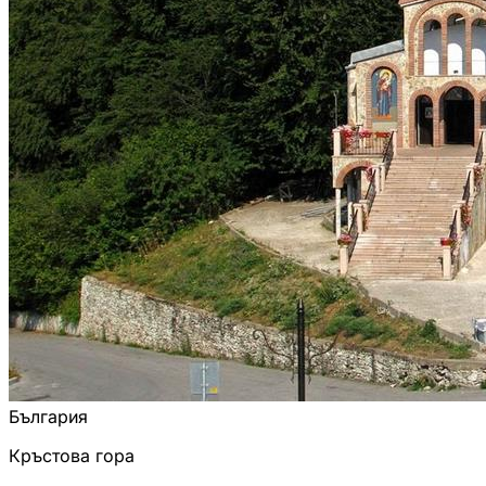
България
Кръстова гора