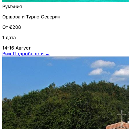
Румъния
Оршова и Турно Северин
От €208
1 дата
14-16 Август
Виж Подробности
→