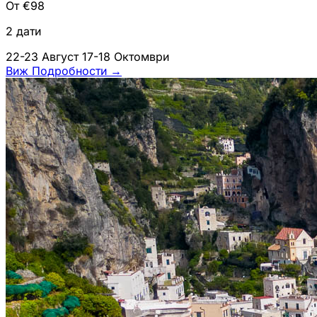
От €98
2 дати
22-23 Август
17-18 Октомври
Виж Подробности
→