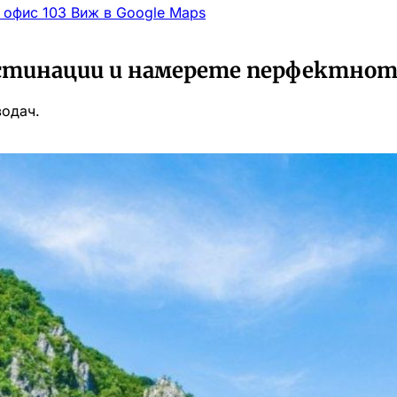
, офис 103
Виж в Google Maps
стинации и намерете перфектното
водач.