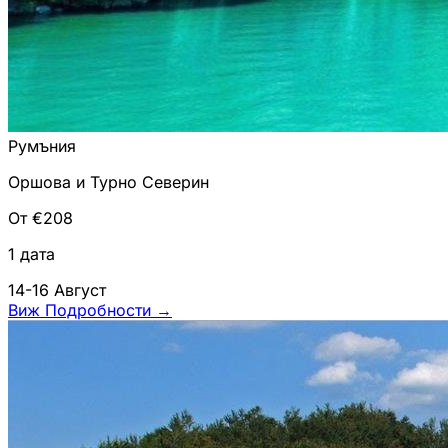
Румъния
Оршова и Турно Северин
От €208
1 дата
14-16 Август
Виж Подробности
→