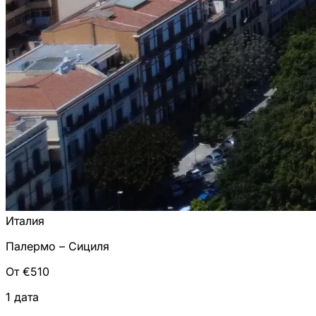
Италия
Палермо – Сициля
От €510
1 дата