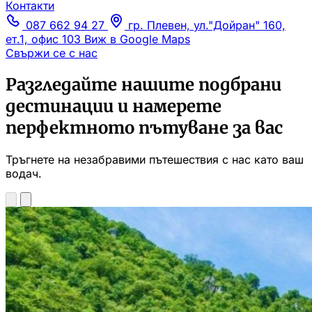
Контакти
087 662 94 27
гр. Плевен, ул."Дойран" 160,
ет.1, офис 103
Виж в Google Maps
Свържи се с нас
Разгледайте нашите подбрани
дестинации и намерете
перфектното пътуване за вас
Тръгнете на незабравими пътешествия с нас като ваш
водач.