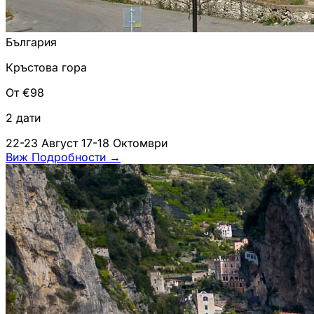
България
Кръстова гора
От €98
2 дати
22-23 Август
17-18 Октомври
Виж Подробности
→