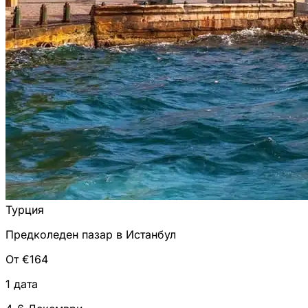
Турция
Предколеден пазар в Истанбул
От €164
1 дата