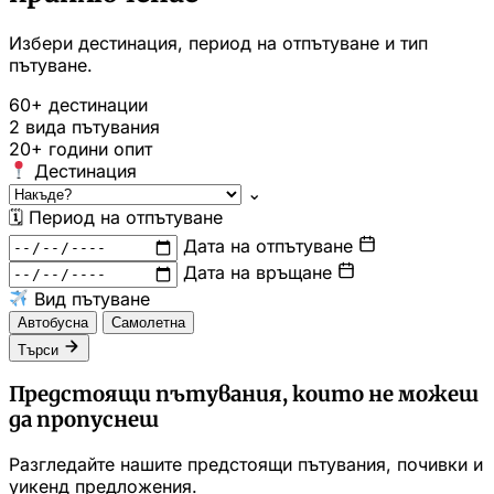
Избери дестинация, период на отпътуване и тип
пътуване.
60+
дестинации
2
вида пътувания
20+
години опит
Дестинация
⌄
🗓
Период на отпътуване
Дата на отпътуване
Дата на връщане
Вид пътуване
Автобусна
Самолетна
Търси
Предстоящи пътувания, които не можеш
да пропуснеш
Разгледайте нашите предстоящи пътувания, почивки и
уикенд предложения.