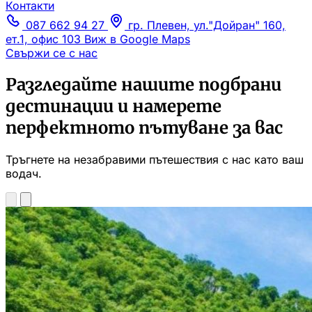
Контакти
087 662 94 27
гр. Плевен, ул."Дойран" 160,
ет.1, офис 103
Виж в Google Maps
Свържи се с нас
Разгледайте нашите подбрани
дестинации и намерете
перфектното пътуване за вас
Тръгнете на незабравими пътешествия с нас като ваш
водач.