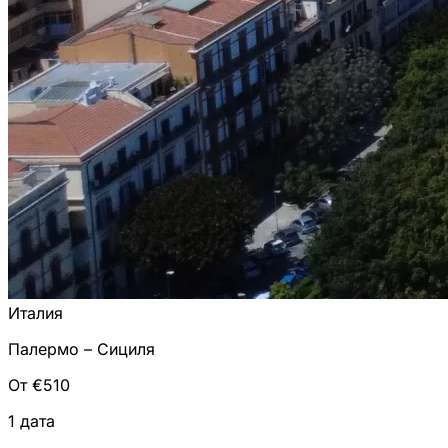
Италия
Палермо – Сициля
От €510
1 дата