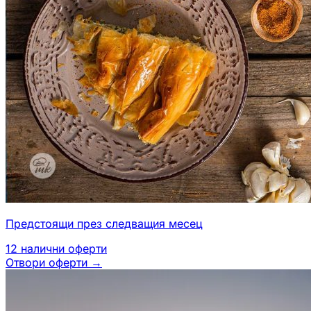
Предстоящи през следващия месец
12
налични оферти
Отвори оферти
→