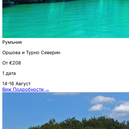
Румъния
Оршова и Турно Северин
От €208
1 дата
14-16 Август
Виж Подробности
→