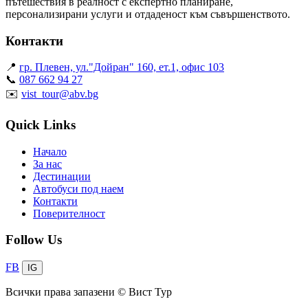
пътешествия в реалност с експертно планиране,
персонализирани услуги и отдаденост към съвършенството.
Контакти
📍
гр. Плевен, ул."Дойран" 160, ет.1, офис 103
📞
087 662 94 27
✉️
vist_tour@abv.bg
Quick Links
Начало
За нас
Дестинации
Автобуси под наем
Контакти
Поверителност
Follow Us
FB
IG
Всички права запазени © Вист Тур