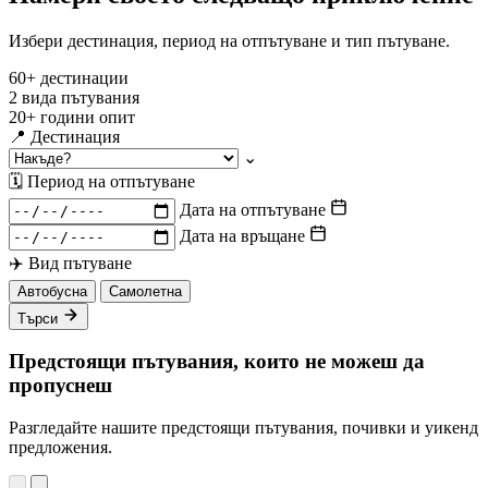
Избери дестинация, период на отпътуване и тип пътуване.
60+
дестинации
2
вида пътувания
20+
години опит
📍
Дестинация
⌄
🗓
Период на отпътуване
Дата на отпътуване
Дата на връщане
✈️
Вид пътуване
Автобусна
Самолетна
Търси
Предстоящи пътувания, които не можеш да
пропуснеш
Разгледайте нашите предстоящи пътувания, почивки и уикенд
предложения.