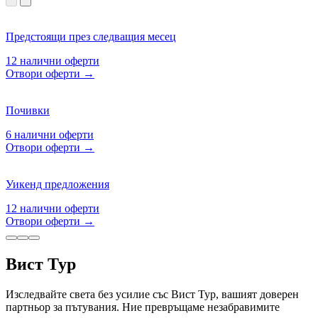
Предстоящи през следващия месец
12
налични оферти
Отвори оферти
→
Почивки
6
налични оферти
Отвори оферти
→
Уикенд предложения
12
налични оферти
Отвори оферти
→
Вист Тур
Изследвайте света без усилие със Вист Тур, вашият доверен
партньор за пътувания. Ние превръщаме незабравимите