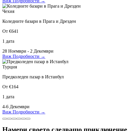
Виж Подробности
→
Чехия
Коледните базари в Прага и Дрезден
От €641
1 дата
28 Ноември - 2 Декември
Виж Подробности
→
Турция
Предколеден пазар в Истанбул
От €164
1 дата
4-6 Декември
Виж Подробности
→
Намери своето следващо приключение