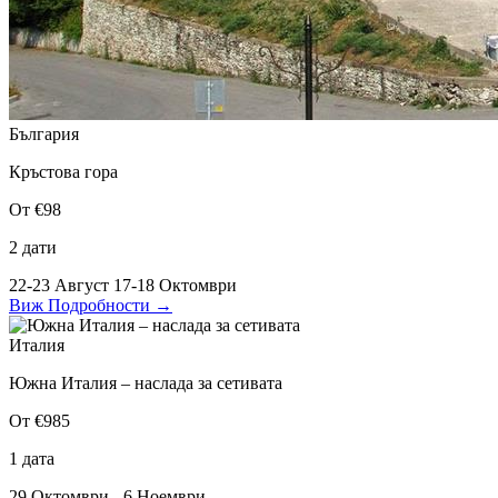
България
Кръстова гора
От €98
2 дати
22-23 Август
17-18 Октомври
Виж Подробности
→
Италия
Южна Италия – наслада за сетивата
От €985
1 дата
29 Октомври - 6 Ноември