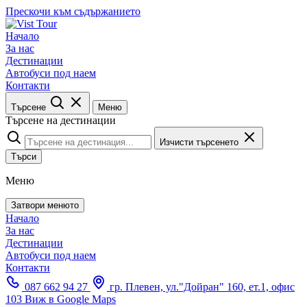
Прескочи към съдържанието
Начало
За нас
Дестинации
Автобуси под наем
Контакти
Търсене
Меню
Търсене на дестинации
Изчисти търсенето
Търси
Меню
Затвори менюто
Начало
За нас
Дестинации
Автобуси под наем
Контакти
087 662 94 27
гр. Плевен, ул."Дойран" 160, ет.1, офис
103
Виж в Google Maps