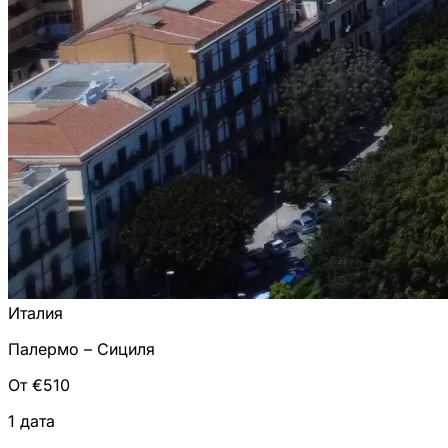
Италия
Палермо – Сициля
От €510
1 дата