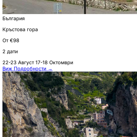
България
Кръстова гора
От €98
2 дати
22-23 Август
17-18 Октомври
Виж Подробности
→