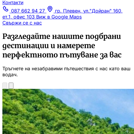
Контакти
087 662 94 27
гр. Плевен, ул."Дойран" 160,
ет.1, офис 103
Виж в Google Maps
Свържи се с нас
Разгледайте нашите подбрани
дестинации и намерете
перфектното пътуване за вас
Тръгнете на незабравими пътешествия с нас като ваш
водач.