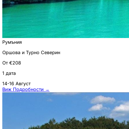
Румъния
Оршова и Турно Северин
От €208
1 дата
14-16 Август
Виж Подробности
→