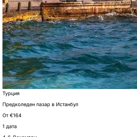
Турция
Предколеден пазар в Истанбул
От €164
1 дата