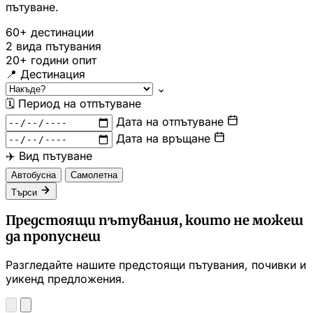
пътуване.
60+
дестинации
2
вида пътувания
20+
години опит
📍
Дестинация
⌄
🗓
Период на отпътуване
Дата на отпътуване
Дата на връщане
✈️
Вид пътуване
Автобусна
Самолетна
Търси
Предстоящи пътувания, които не можеш
да пропуснеш
Разгледайте нашите предстоящи пътувания, почивки и
уикенд предложения.