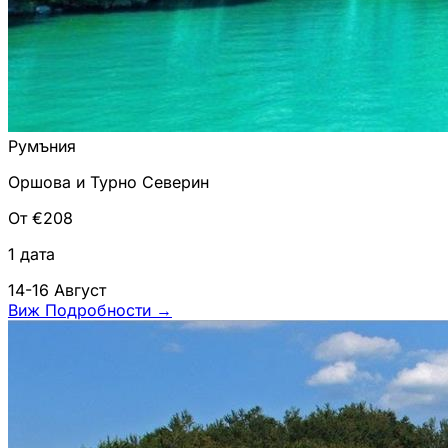
Румъния
Оршова и Турно Северин
От €208
1 дата
14-16 Август
Виж Подробности
→