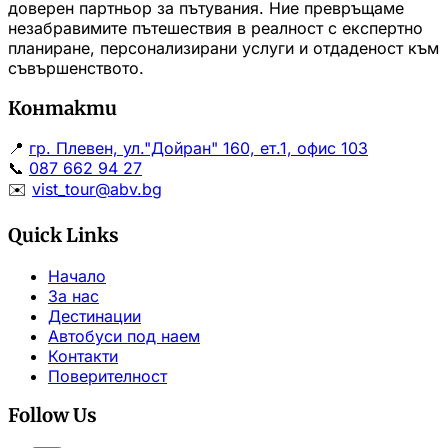
доверен партньор за пътувания. Ние превръщаме
незабравимите пътешествия в реалност с експертно
планиране, персонализирани услуги и отдаденост към
съвършенството.
Контакти
📍
гр. Плевен, ул."Дойран" 160, ет.1, офис 103
📞
087 662 94 27
✉️
vist_tour@abv.bg
Quick Links
Начало
За нас
Дестинации
Автобуси под наем
Контакти
Поверителност
Follow Us