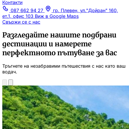
Контакти
087 662 94 27
гр. Плевен, ул."Дойран" 160,
ет.1, офис 103
Виж в Google Maps
Свържи се с нас
Разгледайте нашите подбрани
дестинации и намерете
перфектното пътуване за вас
Тръгнете на незабравими пътешествия с нас като ваш
водач.