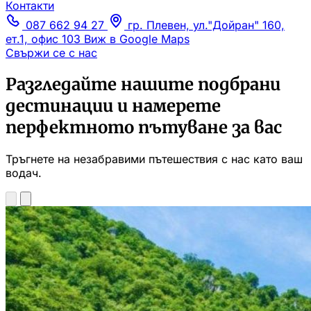
Контакти
087 662 94 27
гр. Плевен, ул."Дойран" 160,
ет.1, офис 103
Виж в Google Maps
Свържи се с нас
Разгледайте нашите подбрани
дестинации и намерете
перфектното пътуване за вас
Тръгнете на незабравими пътешествия с нас като ваш
водач.