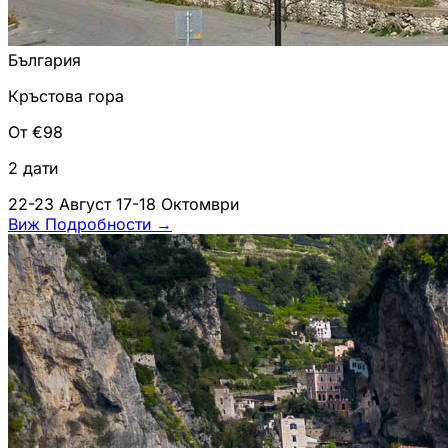
България
Кръстова гора
От €98
2 дати
22-23 Август
17-18 Октомври
Виж Подробности
→