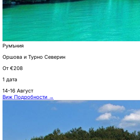
Румъния
Оршова и Турно Северин
От €208
1 дата
14-16 Август
Виж Подробности
→