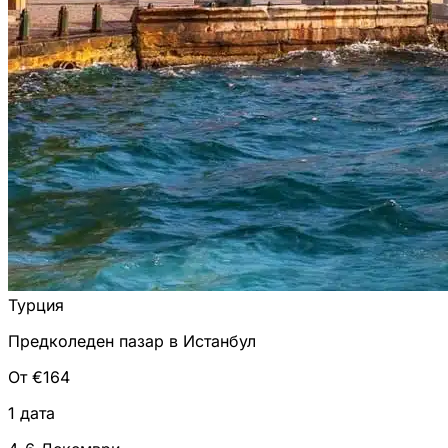
Турция
Предколеден пазар в Истанбул
От €164
1 дата