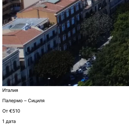
Италия
Палермо – Сициля
От €510
1 дата