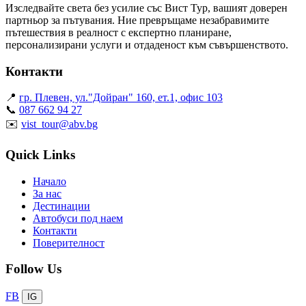
Изследвайте света без усилие със Вист Тур, вашият доверен
партньор за пътувания. Ние превръщаме незабравимите
пътешествия в реалност с експертно планиране,
персонализирани услуги и отдаденост към съвършенството.
Контакти
📍
гр. Плевен, ул."Дойран" 160, ет.1, офис 103
📞
087 662 94 27
✉️
vist_tour@abv.bg
Quick Links
Начало
За нас
Дестинации
Автобуси под наем
Контакти
Поверителност
Follow Us
FB
IG