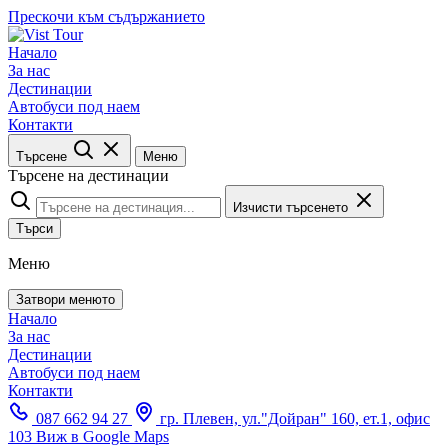
Прескочи към съдържанието
Начало
За нас
Дестинации
Автобуси под наем
Контакти
Търсене
Меню
Търсене на дестинации
Изчисти търсенето
Търси
Меню
Затвори менюто
Начало
За нас
Дестинации
Автобуси под наем
Контакти
087 662 94 27
гр. Плевен, ул."Дойран" 160, ет.1, офис
103
Виж в Google Maps