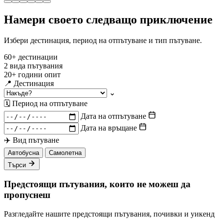
Намери своето следващо приключение
Избери дестинация, период на отпътуване и тип пътуване.
60+
дестинации
2
вида пътувания
20+
години опит
📍
Дестинация
⌄
🗓
Период на отпътуване
Дата на отпътуване
Дата на връщане
✈️
Вид пътуване
Автобусна
Самолетна
Търси
Предстоящи пътувания, които не можеш да
пропуснеш
Разгледайте нашите предстоящи пътувания, почивки и уикенд