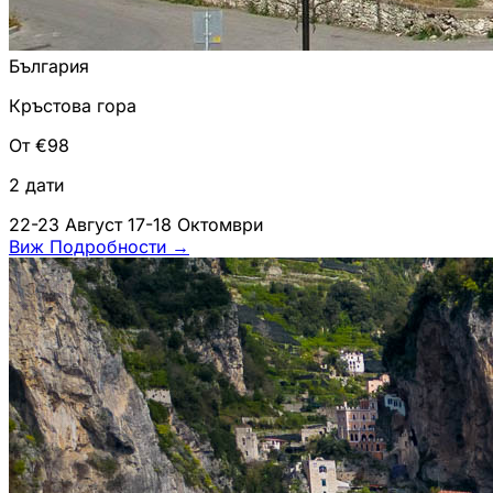
България
Кръстова гора
От €98
2 дати
22-23 Август
17-18 Октомври
Виж Подробности
→