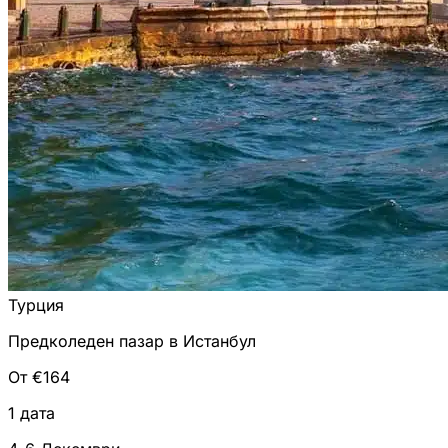
Турция
Предколеден пазар в Истанбул
От €164
1 дата