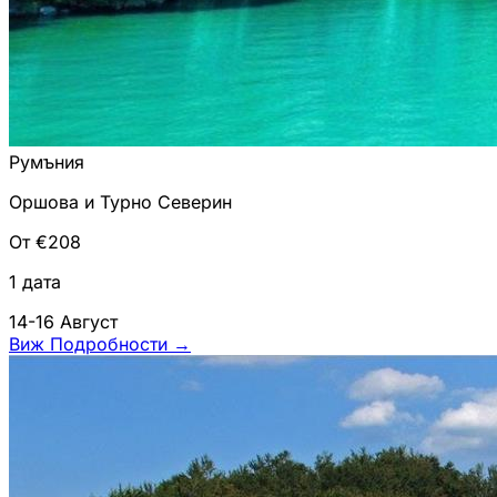
Румъния
Оршова и Турно Северин
От €208
1 дата
14-16 Август
Виж Подробности
→