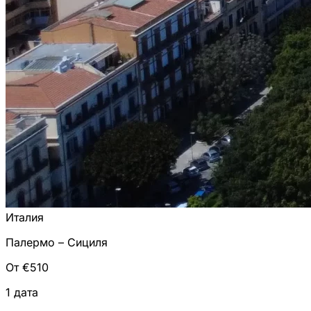
Италия
Палермо – Сициля
От €510
1 дата