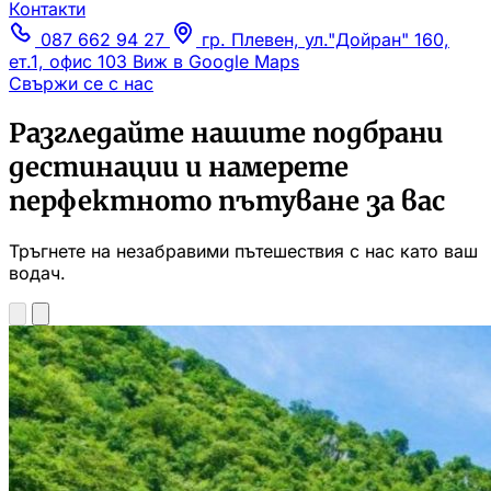
Контакти
087 662 94 27
гр. Плевен, ул."Дойран" 160,
ет.1, офис 103
Виж в Google Maps
Свържи се с нас
Разгледайте нашите подбрани
дестинации и намерете
перфектното пътуване за вас
Тръгнете на незабравими пътешествия с нас като ваш
водач.