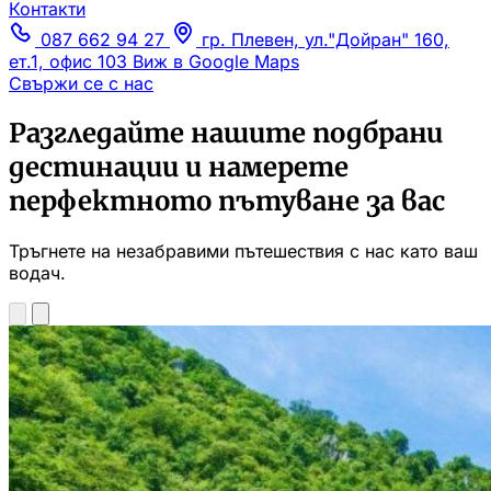
Контакти
087 662 94 27
гр. Плевен, ул."Дойран" 160,
ет.1, офис 103
Виж в Google Maps
Свържи се с нас
Разгледайте нашите подбрани
дестинации и намерете
перфектното пътуване за вас
Тръгнете на незабравими пътешествия с нас като ваш
водач.