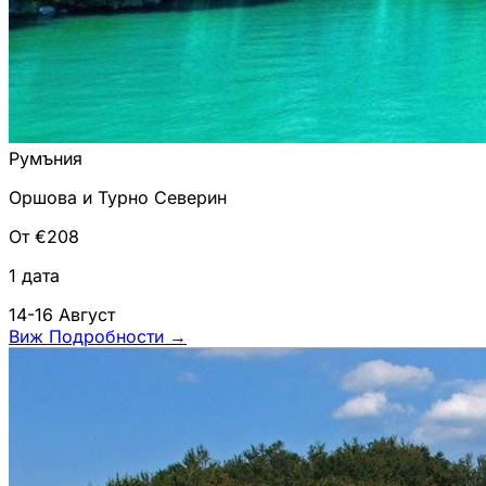
Румъния
Оршова и Турно Северин
От €208
1 дата
14-16 Август
Виж Подробности
→