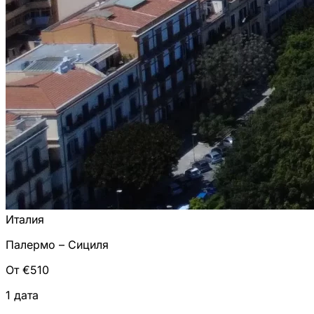
Италия
Палермо – Сициля
От €510
1 дата