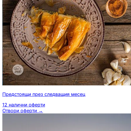
Предстоящи през следващия месец
12
налични оферти
Отвори оферти
→