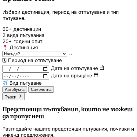
Избери дестинация, период на отпътуване и тип
пътуване.
60+
дестинации
2
вида пътувания
20+
години опит
Дестинация
⌄
🗓
Период на отпътуване
Дата на отпътуване
Дата на връщане
Вид пътуване
Автобусна
Самолетна
Търси
Предстоящи пътувания, които не можеш
да пропуснеш
Разгледайте нашите предстоящи пътувания, почивки и
уикенд предложения.