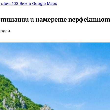
, офис 103
Виж в Google Maps
стинации и намерете перфектното
водач.