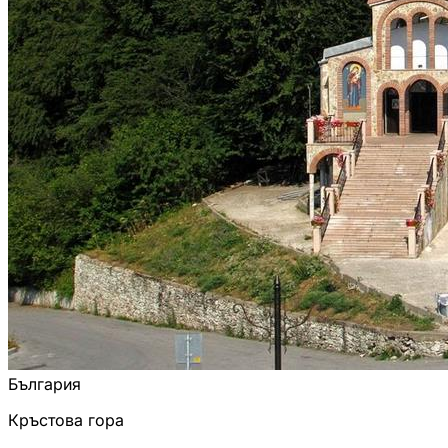
България
Кръстова гора