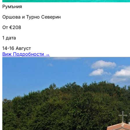
Румъния
Оршова и Турно Северин
От €208
1 дата
14-16 Август
Виж Подробности
→