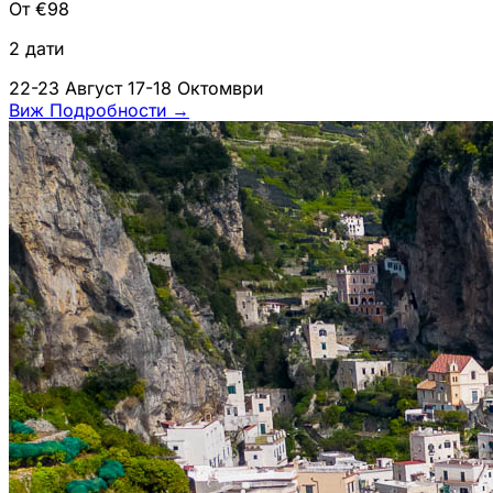
От €98
2 дати
22-23 Август
17-18 Октомври
Виж Подробности
→