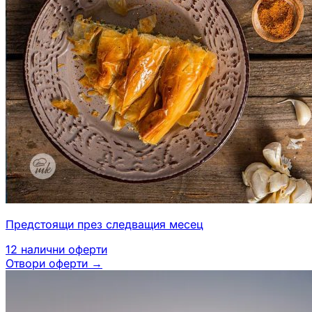
Предстоящи през следващия месец
12
налични оферти
Отвори оферти
→