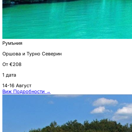
Румъния
Оршова и Турно Северин
От €208
1 дата
14-16 Август
Виж Подробности
→