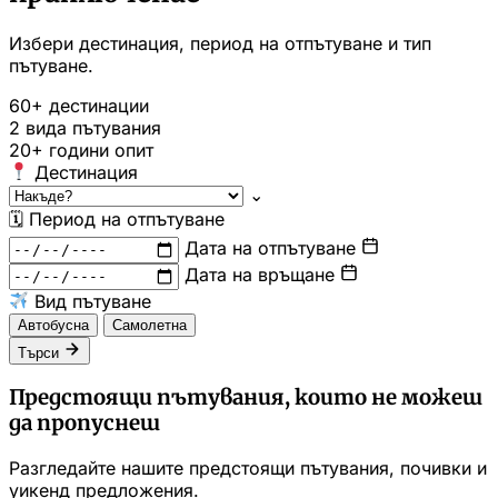
Избери дестинация, период на отпътуване и тип
пътуване.
60+
дестинации
2
вида пътувания
20+
години опит
Дестинация
⌄
🗓
Период на отпътуване
Дата на отпътуване
Дата на връщане
Вид пътуване
Автобусна
Самолетна
Търси
Предстоящи пътувания, които не можеш
да пропуснеш
Разгледайте нашите предстоящи пътувания, почивки и
уикенд предложения.