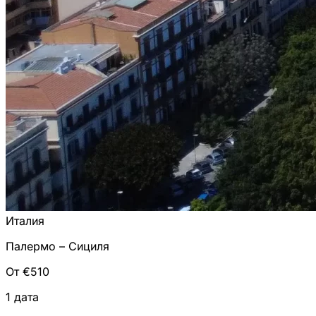
Италия
Палермо – Сициля
От €510
1 дата