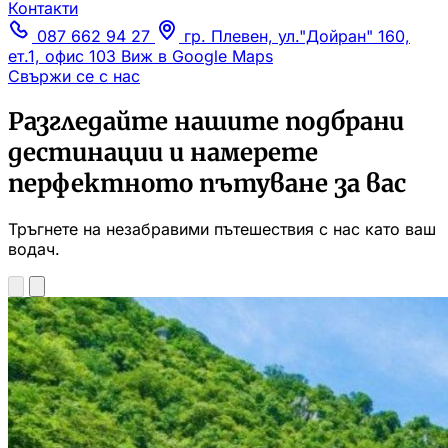
Контакти
087 662 94 27
гр. Плевен, ул."Дойран" 160,
ет.1, офис 103
Виж в Google Maps
Свържи се с нас
Разгледайте нашите подбрани
дестинации и намерете
перфектното пътуване за вас
Тръгнете на незабравими пътешествия с нас като ваш
водач.