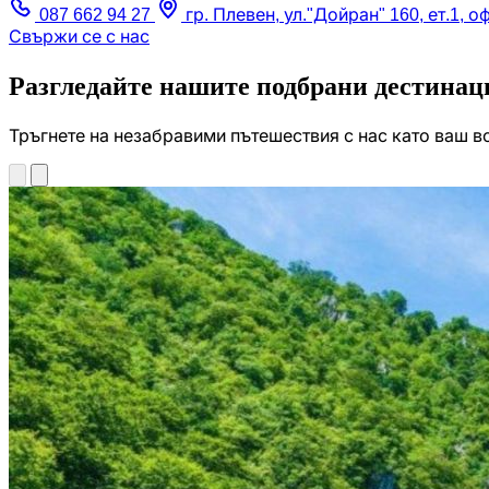
087 662 94 27
гр. Плевен, ул."Дойран" 160, ет.1, о
Свържи се с нас
Разгледайте нашите подбрани дестинаци
Тръгнете на незабравими пътешествия с нас като ваш в