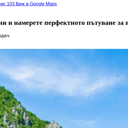
фис 103
Виж в Google Maps
и и намерете перфектното пътуване за 
одач.