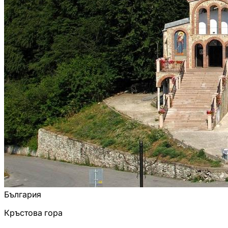
България
Кръстова гора