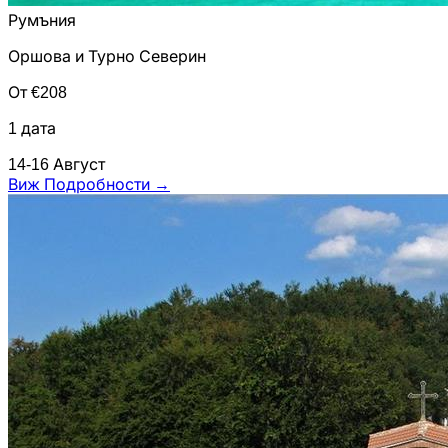
Румъния
Оршова и Турно Северин
От €208
1 дата
14-16 Август
Виж Подробности
→