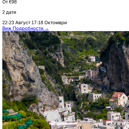
От €98
2 дати
22-23 Август
17-18 Октомври
Виж Подробности
→