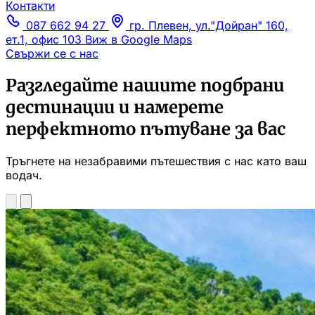
Контакти
087 662 94 27
гр. Плевен, ул."Дойран" 160,
ет.1, офис 103
Виж в Google Maps
Свържи се с нас
Разгледайте нашите подбрани
дестинации и намерете
перфектното пътуване за вас
Тръгнете на незабравими пътешествия с нас като ваш
водач.