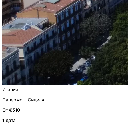
Италия
Палермо – Сициля
От €510
1 дата