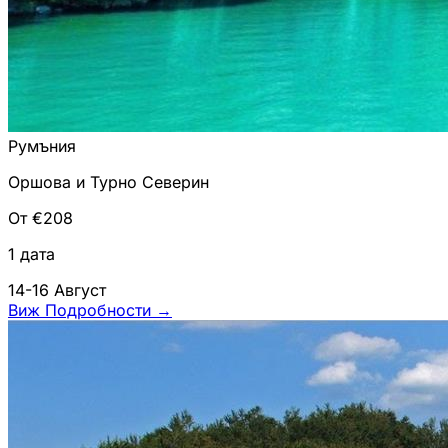
Румъния
Оршова и Турно Северин
От €208
1 дата
14-16 Август
Виж Подробности
→