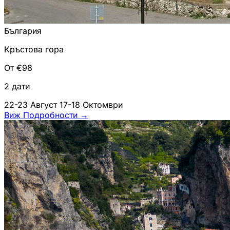
България
Кръстова гора
От €98
2 дати
22-23 Август
17-18 Октомври
Виж Подробности
→