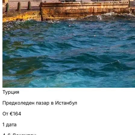
Турция
Предколеден пазар в Истанбул
От €164
1 дата