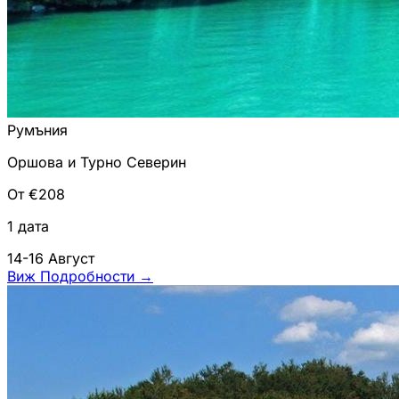
Румъния
Оршова и Турно Северин
От €208
1 дата
14-16 Август
Виж Подробности
→