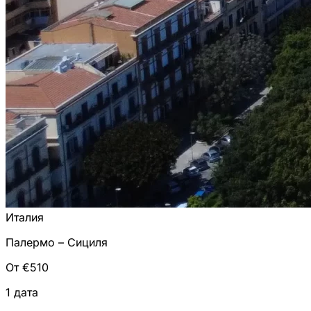
Италия
Палермо – Сициля
От €510
1 дата