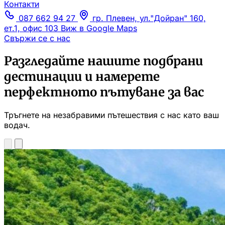
Контакти
087 662 94 27
гр. Плевен, ул."Дойран" 160,
ет.1, офис 103
Виж в Google Maps
Свържи се с нас
Разгледайте нашите подбрани
дестинации и намерете
перфектното пътуване за вас
Тръгнете на незабравими пътешествия с нас като ваш
водач.