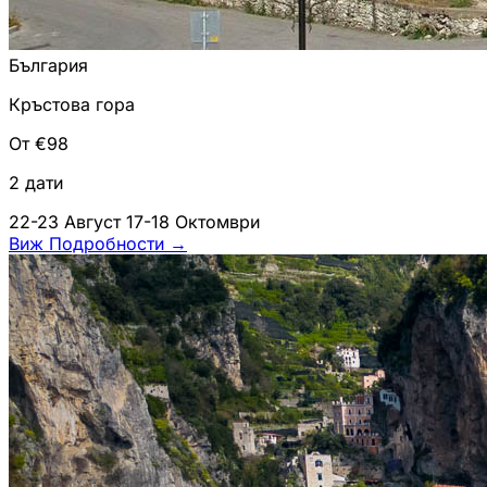
България
Кръстова гора
От €98
2 дати
22-23 Август
17-18 Октомври
Виж Подробности
→