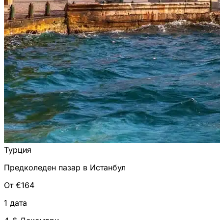
Турция
Предколеден пазар в Истанбул
От €164
1 дата