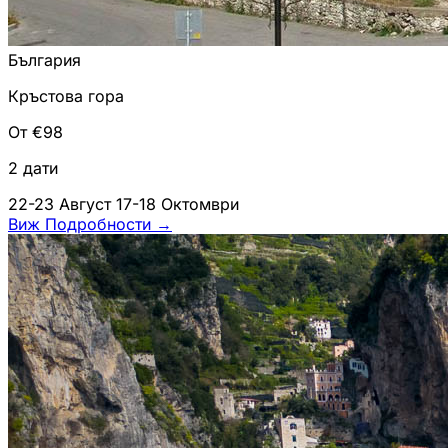
България
Кръстова гора
От €98
2 дати
22-23 Август
17-18 Октомври
Виж Подробности
→