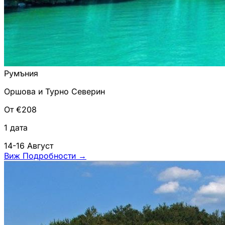
Румъния
Оршова и Турно Северин
От €208
1 дата
14-16 Август
Виж Подробности
→