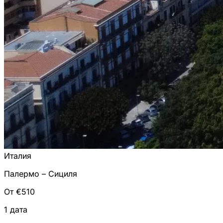
Италия
Палермо – Сициля
От €510
1 дата