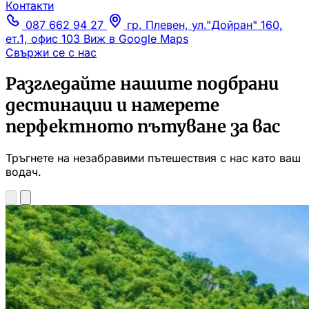
Контакти
087 662 94 27
гр. Плевен, ул."Дойран" 160,
ет.1, офис 103
Виж в Google Maps
Свържи се с нас
Разгледайте нашите подбрани
дестинации и намерете
перфектното пътуване за вас
Тръгнете на незабравими пътешествия с нас като ваш
водач.