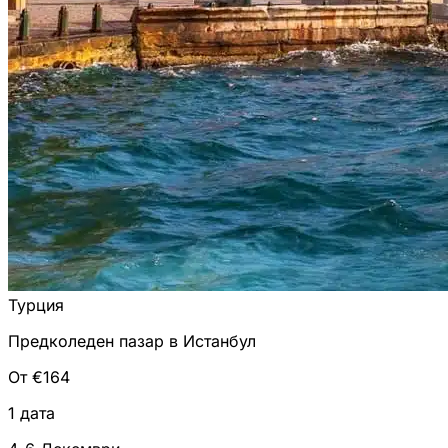
Турция
Предколеден пазар в Истанбул
От €164
1 дата