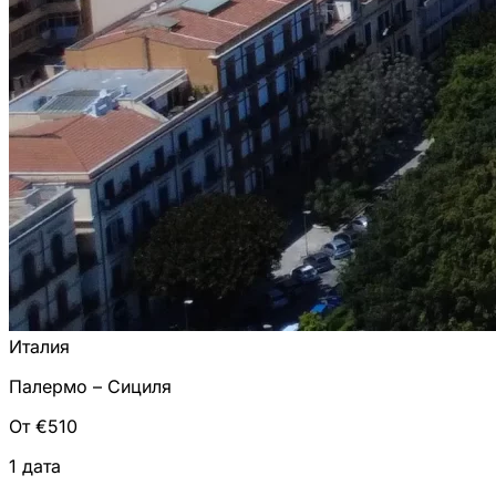
Италия
Палермо – Сициля
От €510
1 дата