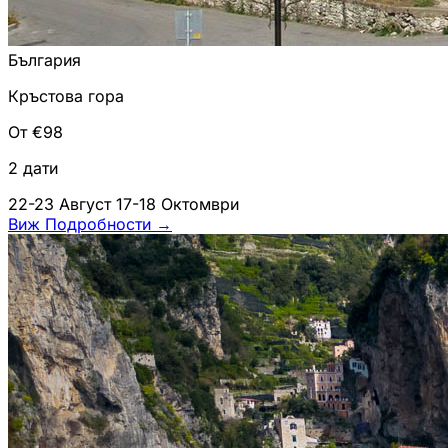
България
Кръстова гора
От €98
2 дати
22-23 Август
17-18 Октомври
Виж Подробности
→