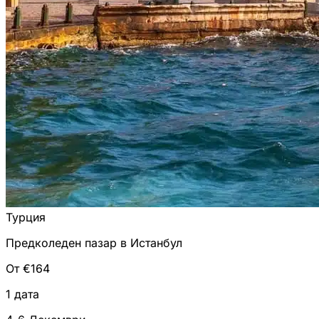
Турция
Предколеден пазар в Истанбул
От €164
1 дата