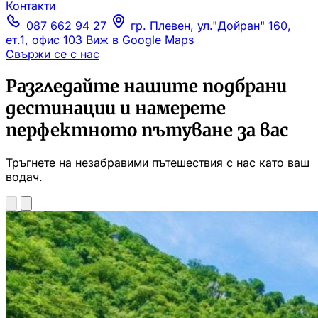
Контакти
087 662 94 27
гр. Плевен, ул."Дойран" 160,
ет.1, офис 103
Виж в Google Maps
Свържи се с нас
Разгледайте нашите подбрани
дестинации и намерете
перфектното пътуване за вас
Тръгнете на незабравими пътешествия с нас като ваш
водач.