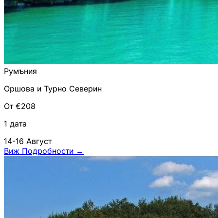
Румъния
Оршова и Турно Северин
От €208
1 дата
14-16 Август
Виж Подробности
→