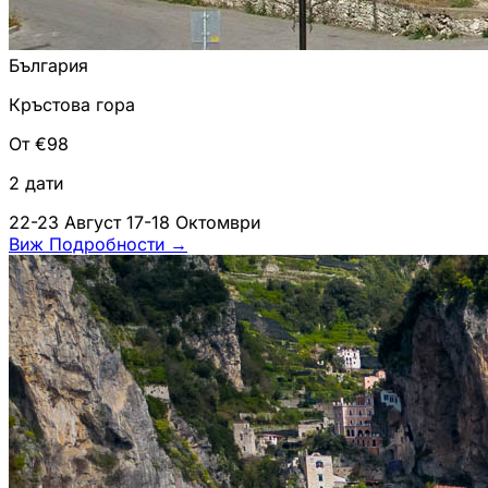
България
Кръстова гора
От €98
2 дати
22-23 Август
17-18 Октомври
Виж Подробности
→