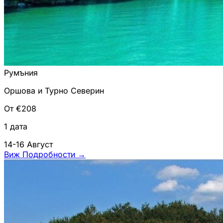
Румъния
Оршова и Турно Северин
От €208
1 дата
14-16 Август
Виж Подробности
→