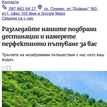
Контакти
087 662 94 27
гр. Плевен, ул."Дойран" 160,
ет.1, офис 103
Виж в Google Maps
Свържи се с нас
Разгледайте нашите подбрани
дестинации и намерете
перфектното пътуване за вас
Тръгнете на незабравими пътешествия с нас като ваш
водач.