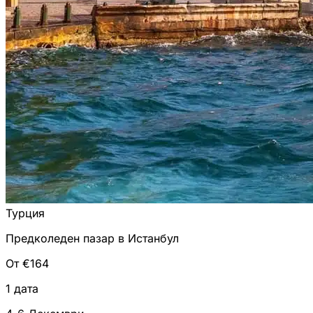
Турция
Предколеден пазар в Истанбул
От €164
1 дата