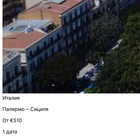
Италия
Палермо – Сициля
От €510
1 дата