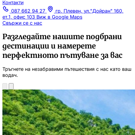
Контакти
087 662 94 27
гр. Плевен, ул."Дойран" 160,
ет.1, офис 103
Виж в Google Maps
Свържи се с нас
Разгледайте нашите подбрани
дестинации и намерете
перфектното пътуване за вас
Тръгнете на незабравими пътешествия с нас като ваш
водач.