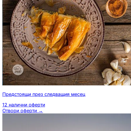
Предстоящи през следващия месец
12
налични оферти
Отвори оферти
→