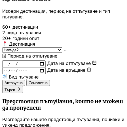
Избери дестинация, период на отпътуване и тип
пътуване.
60+
дестинации
2
вида пътувания
20+
години опит
Дестинация
⌄
🗓
Период на отпътуване
Дата на отпътуване
Дата на връщане
Вид пътуване
Автобусна
Самолетна
Търси
Предстоящи пътувания, които не можеш
да пропуснеш
Разгледайте нашите предстоящи пътувания, почивки и
уикенд предложения.