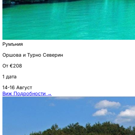
Румъния
Оршова и Турно Северин
От €208
1 дата
14-16 Август
Виж Подробности
→