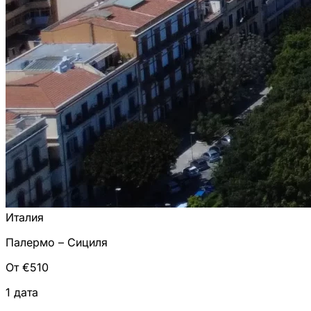
Италия
Палермо – Сициля
От €510
1 дата