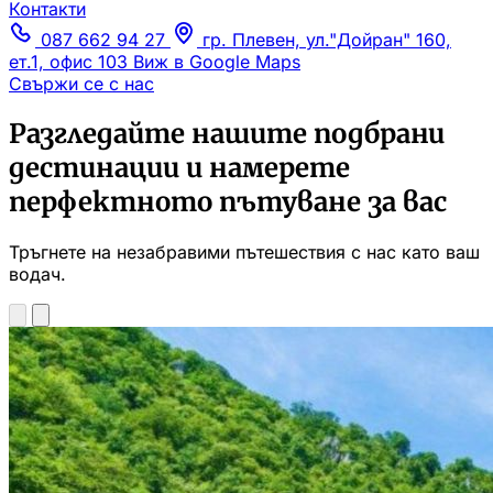
Контакти
087 662 94 27
гр. Плевен, ул."Дойран" 160,
ет.1, офис 103
Виж в Google Maps
Свържи се с нас
Разгледайте нашите подбрани
дестинации и намерете
перфектното пътуване за вас
Тръгнете на незабравими пътешествия с нас като ваш
водач.