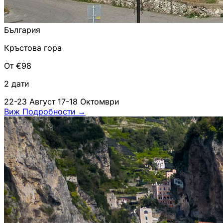
България
Кръстова гора
От €98
2 дати
22-23 Август
17-18 Октомври
Виж Подробности
→