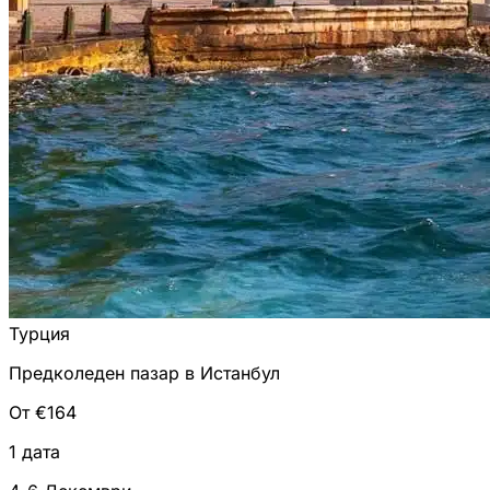
Турция
Предколеден пазар в Истанбул
От €164
1 дата