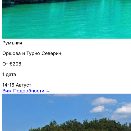
Румъния
Оршова и Турно Северин
От €208
1 дата
14-16 Август
Виж Подробности
→