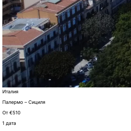
Италия
Палермо – Сициля
От €510
1 дата