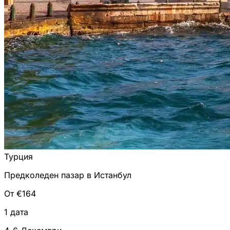
Турция
Предколеден пазар в Истанбул
От €164
1 дата