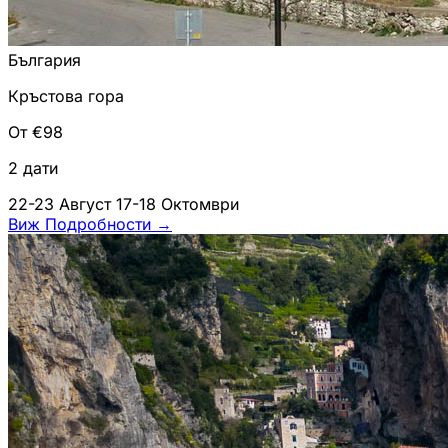
България
Кръстова гора
От €98
2 дати
22-23 Август
17-18 Октомври
Виж Подробности
→