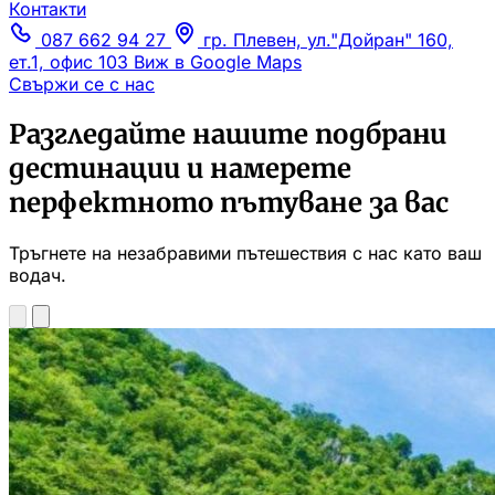
Контакти
087 662 94 27
гр. Плевен, ул."Дойран" 160,
ет.1, офис 103
Виж в Google Maps
Свържи се с нас
Разгледайте нашите подбрани
дестинации и намерете
перфектното пътуване за вас
Тръгнете на незабравими пътешествия с нас като ваш
водач.