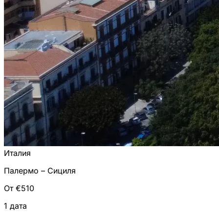
Италия
Палермо – Сициля
От €510
1 дата