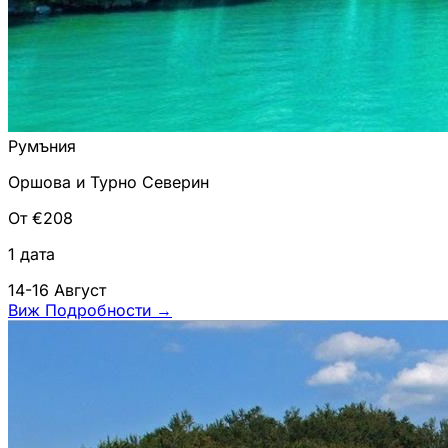
Румъния
Оршова и Турно Северин
От €208
1 дата
14-16 Август
Виж Подробности
→